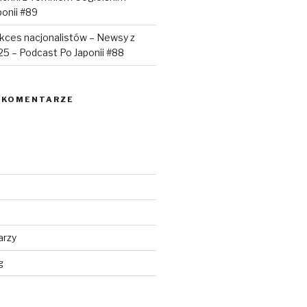
onii #89
sukces nacjonalistów – Newsy z
025 – Podcast Po Japonii #88
 KOMENTARZE
arzy
g