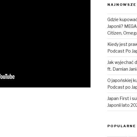
NAJNOWSZE
Gdzie kupować 
Japonii? MEGA
Citizen, Omega
Kiedy jest pr
Podcast Po Jap
Jak wyjechać d
ft. Damian Jan
O japońskiej k
Podcast po Jap
Japan First i 
Japonii lato 2
POPULARNE 