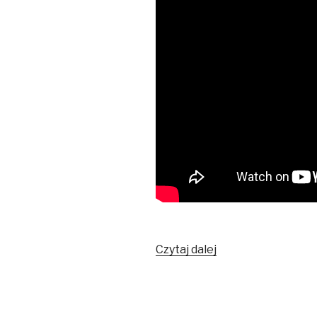
Co
Czytaj dalej
robić
w
Kantonie?