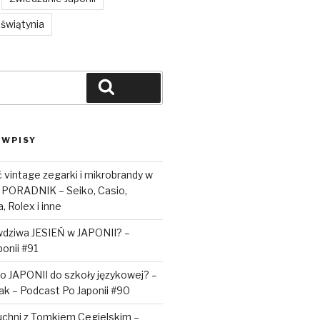
świątynia
Szukaj
 WPISY
vintage zegarki i mikrobrandy w
 PORADNIK – Seiko, Casio,
, Rolex i inne
awdziwa JESIEŃ w JAPONII? –
onii #91
o JAPONII do szkoły językowej? –
iak – Podcast Po Japonii #90
uchni z Tomkiem Cegielskim –