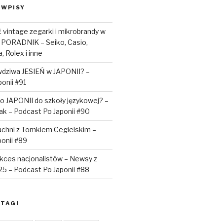
 WPISY
vintage zegarki i mikrobrandy w
 PORADNIK – Seiko, Casio,
, Rolex i inne
awdziwa JESIEŃ w JAPONII? –
onii #91
o JAPONII do szkoły językowej? –
iak – Podcast Po Japonii #90
uchni z Tomkiem Cegielskim –
onii #89
sukces nacjonalistów – Newsy z
025 – Podcast Po Japonii #88
TAGI