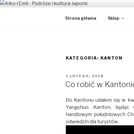
Przeskocz
do
AIKO I EM
treści
Japońsko-polskie małżeństwo
Strona główna
Sklep
KATEGORIA:
KANTON
OPUBLIKOWANE
1 LUTEGO, 2018
W
Co robić w Kantoni
Do Kantonu udałem się w kwi
Yangshuo. Kanton, będąc 
handlowym południowych Chi
odwiedzin dla turystów.