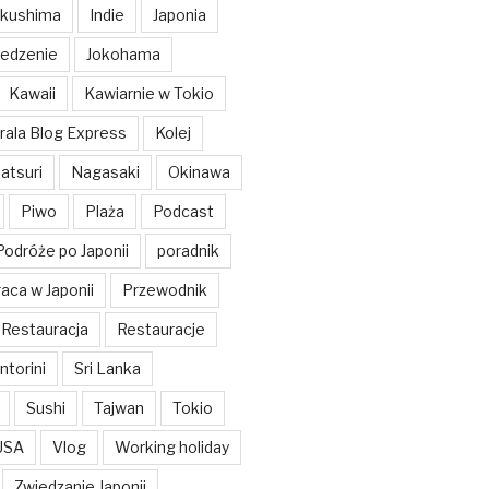
kushima
Indie
Japonia
Jedzenie
Jokohama
Kawaii
Kawiarnie w Tokio
rala Blog Express
Kolej
atsuri
Nagasaki
Okinawa
Piwo
Plaża
Podcast
Podróże po Japonii
poradnik
aca w Japonii
Przewodnik
Restauracja
Restauracje
ntorini
Sri Lanka
Sushi
Tajwan
Tokio
USA
Vlog
Working holiday
Zwiedzanie Japonii