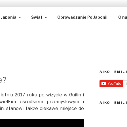
IL – PODRÓŻE I KULTU
 w Tokio
Japonia
Świat
Oprowadzanie Po Japonii
O n
AIKO I EMI
e?
etniu 2017 roku po wizycie w Guilin i
wielkim ośrodkiem przemysłowym i
AIKO I EMIL
n, stanowi także ciekawe miejsce do