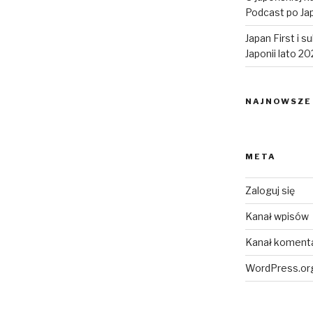
Podcast po Jap
Japan First i 
Japonii lato 2
NAJNOWSZE
META
Zaloguj się
Kanał wpisów
Kanał koment
WordPress.or