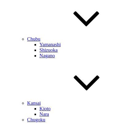
Chubu
Yamanashi
Shizuoka
Nagano
Kansai
Kioto
Nara
Chugoku