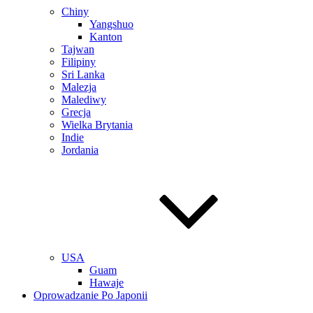
Chiny
Yangshuo
Kanton
Tajwan
Filipiny
Sri Lanka
Malezja
Malediwy
Grecja
Wielka Brytania
Indie
Jordania
USA
Guam
Hawaje
Oprowadzanie Po Japonii