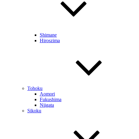
Shimane
Hiroszima
Tohoku
Aomori
Fukushima
Niigata
Sikoku