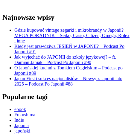
Najnowsze wpisy
Gdzie kupować vintage zegarki i mikrobrandy w Japonii?
MEGA PORADNIK – Seiko, Casio, Citizen, Omega, Rolex
i inne
Kiedy jest prawdziwa JESIEŃ w JAPONII? – Podcast Po
Japonii #91
Jak wyjechać do JAPONII do szkoły językowej? – ft.
Damian Janiak – Podcast Po Japonii #90
O japońskiej kuchni z Tomkiem Cegielskim – Podcast po
Japonii #89
Japan First i sukces nacjonalistów – Newsy z Japonii lato
2025 – Podcast Po Japonii #88
Popularne tagi
ebook
Fukushima
Indie
Japonia
japoński