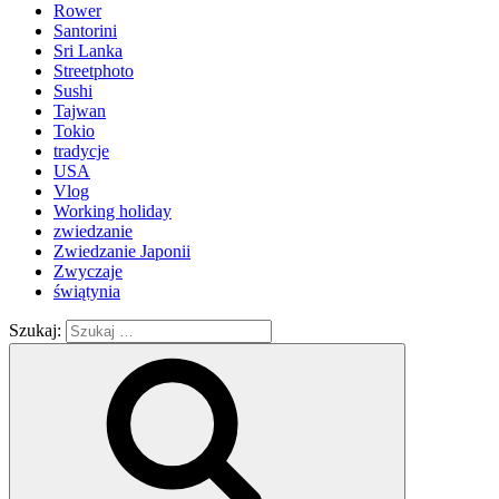
Rower
Santorini
Sri Lanka
Streetphoto
Sushi
Tajwan
Tokio
tradycje
USA
Vlog
Working holiday
zwiedzanie
Zwiedzanie Japonii
Zwyczaje
świątynia
Szukaj: