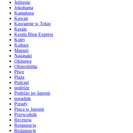
Jedzenie
Jokohama
Kamakura
Kawaii
Kawiarnie w Tokio
Kerala
Kerala Blog Express
Kolej
Kultura
Matsuri
Nagasaki
Okinawa
Okinoshima
Piwo
Plaża
Podcast
podróże
Podróże po Japonii
poradnik
Porady
Praca w Japonii
Przewodnik
Recenzja
Restauracja
Restauracje