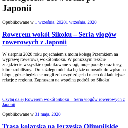
Japonii
Opublikowane w
1 września, 2020
1 września, 2020
Rowerem wokół Sikoku – Seria vlogów
rowerowych z Japonii
W sierpniu 2020 roku pojechałem z moim kolegą Przemkiem na
wyprawę rowerową wokół Sikoku. W poniższym tekście
znajdziecie wszystkie opublikowane vlogi, moje porady oraz trasy,
które zrobiliśmy. Do każdego odcinka będzie odnośnik do wpisu na
blogu, gdzie będziecie mogli zobaczyć zdjęcia i nieco dokładniejsze
relacje z regionu. Zapraszam na wspólną podróż po Sikoku!
Czytaj dalej
Rowerem wokół Sikoku – Seria vlogów rowerowych z
Japonii
Opublikowane w
31 maja, 2020
Trasa kolarska na Igrzyska Olimpijskie