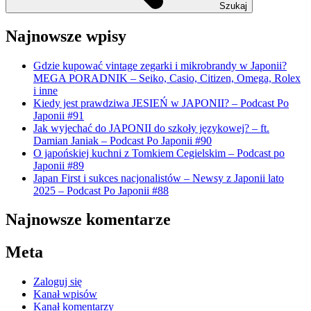
Szukaj
Najnowsze wpisy
Gdzie kupować vintage zegarki i mikrobrandy w Japonii?
MEGA PORADNIK – Seiko, Casio, Citizen, Omega, Rolex
i inne
Kiedy jest prawdziwa JESIEŃ w JAPONII? – Podcast Po
Japonii #91
Jak wyjechać do JAPONII do szkoły językowej? – ft.
Damian Janiak – Podcast Po Japonii #90
O japońskiej kuchni z Tomkiem Cegielskim – Podcast po
Japonii #89
Japan First i sukces nacjonalistów – Newsy z Japonii lato
2025 – Podcast Po Japonii #88
Najnowsze komentarze
Meta
Zaloguj się
Kanał wpisów
Kanał komentarzy