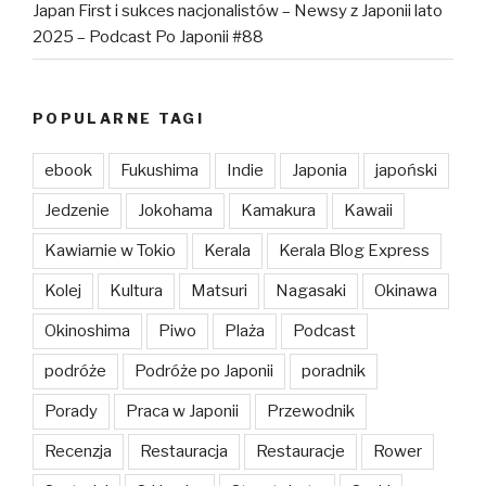
Japan First i sukces nacjonalistów – Newsy z Japonii lato
2025 – Podcast Po Japonii #88
POPULARNE TAGI
ebook
Fukushima
Indie
Japonia
japoński
Jedzenie
Jokohama
Kamakura
Kawaii
Kawiarnie w Tokio
Kerala
Kerala Blog Express
Kolej
Kultura
Matsuri
Nagasaki
Okinawa
Okinoshima
Piwo
Plaża
Podcast
podróże
Podróże po Japonii
poradnik
Porady
Praca w Japonii
Przewodnik
Recenzja
Restauracja
Restauracje
Rower