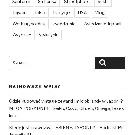
Santorini
Sri Lanka
Streetphoto
Sushi
Tajwan
Tokio
tradycje
USA
Vlog
Working holiday
zwiedzanie
Zwiedzanie Japonii
Zwyczaje
świątynia
Szukaj:
Szukaj
NAJNOWSZE WPISY
Gdzie kupować vintage zegarki i mikrobrandy w Japonii?
MEGA PORADNIK – Seiko, Casio, Citizen, Omega, Rolex i
inne
Kiedy jest prawdziwa JESIEŃ w JAPONII? – Podcast Po
Japonii #91