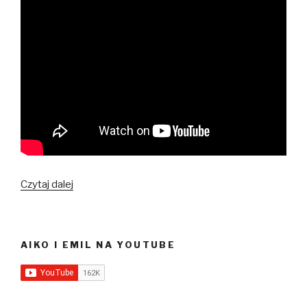
Jak
Czytaj dalej
Japończycy
spędzają
Nowy
AIKO I EMIL NA YOUTUBE
Rok?
O
tradycjach
w