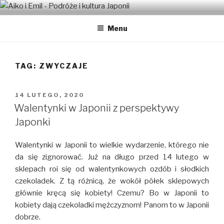
Przeskocz
AIKO I EMIL – PODRÓŻE I
Japońsko-polskie małżeństwo w Tokio
do
KULTURA JAPONII
Menu
treści
TAG:
ZWYCZAJE
OPUBLIKOWANE
14 LUTEGO, 2020
W
Walentynki w Japonii z perspektywy
Japonki
Walentynki w Japonii to wielkie wydarzenie, którego nie
da się zignorować. Już na długo przed 14 lutego w
sklepach roi się od walentynkowych ozdób i słodkich
czekoladek. Z tą różnicą, że wokół półek sklepowych
głównie kręcą się kobiety! Czemu? Bo w Japonii to
kobiety dają czekoladki mężczyznom! Panom to w Japonii
dobrze.