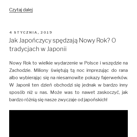
Walentynki
Czytaj dalej
w
Japonii
z
OPUBLIKOWANE
4 STYCZNIA, 2019
W
perspektywy
Jak Japończycy spędzają Nowy Rok? O
Japonki
tradycjach w Japonii
Nowy Rok to wielkie wydarzenie w Polsce i wszędzie na
Zachodzie. Miliony świętują tą noc imprezując do rana
albo wybierając się na niesamowite pokazy fajerwerków.
W Japonii ten dzień obchodzi się jednak w bardzo inny
sposób niż u nas. Może was to nawet zaskoczyć, jak
bardzo różnią się nasze zwyczaje od japońskich!