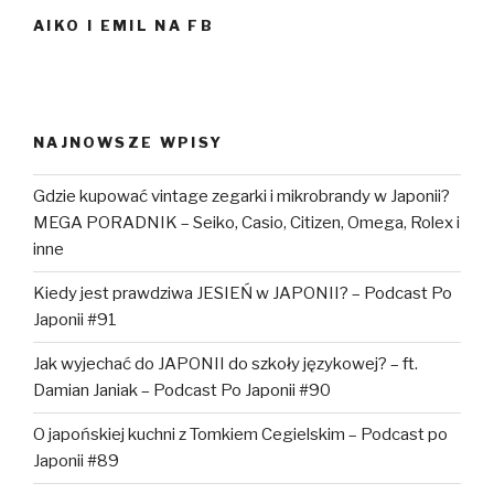
Japonii
AIKO I EMIL NA FB
NAJNOWSZE WPISY
Gdzie kupować vintage zegarki i mikrobrandy w Japonii?
MEGA PORADNIK – Seiko, Casio, Citizen, Omega, Rolex i
inne
Kiedy jest prawdziwa JESIEŃ w JAPONII? – Podcast Po
Japonii #91
Jak wyjechać do JAPONII do szkoły językowej? – ft.
Damian Janiak – Podcast Po Japonii #90
O japońskiej kuchni z Tomkiem Cegielskim – Podcast po
Japonii #89