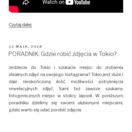
Polskie
Czytaj dalej
pączki
w
Japonii
OPUBLIKOWANE
12 MAJA, 2018
W
PORADNIK: Gdzie robić zdjęcia w Tokio?
Jedziecie do Tokio i szukacie miejsc do zrobienia
idealnych zdjęć na swojego Instagrama? Tokio jest duże i
daje nieskończoną ilość możliwości pstryknięcia
rewelacyjnych zdjęć. Sami też zawsze szukamy
fotogenicznych miejsc w stolicy Japonii. W poniższym
poradniku dzielimy się swoimi ulubionymi miejscami,
gdzie warto się udać porobić zdjęcia.