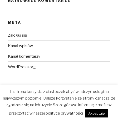
NAJNOWSZE KOMENTARZE
META
Zaloguj się
Kanał wpisów
Kanał komentarzy
WordPress.org
Ta strona korzysta z ciasteczek aby świadczyć usługi na
najwyższym poziomie. Dalsze korzystanie ze strony oznacza, że
Polityka prywatności i plików cookies
Dumnie wspierane
zgadzasz się na ich użycie Szczegółowe informacje możesz
przez WordPressa
przeczytać w naszej
polityce prywatności
Akceptuję