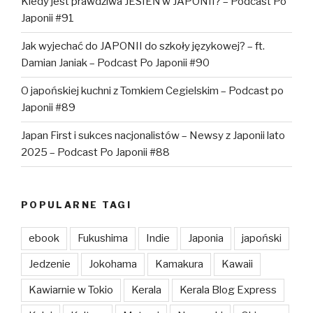
Kiedy jest prawdziwa JESIEŃ w JAPONII? – Podcast Po
Japonii #91
Jak wyjechać do JAPONII do szkoły językowej? – ft.
Damian Janiak – Podcast Po Japonii #90
O japońskiej kuchni z Tomkiem Cegielskim – Podcast po
Japonii #89
Japan First i sukces nacjonalistów – Newsy z Japonii lato
2025 – Podcast Po Japonii #88
POPULARNE TAGI
ebook
Fukushima
Indie
Japonia
japoński
Jedzenie
Jokohama
Kamakura
Kawaii
Kawiarnie w Tokio
Kerala
Kerala Blog Express