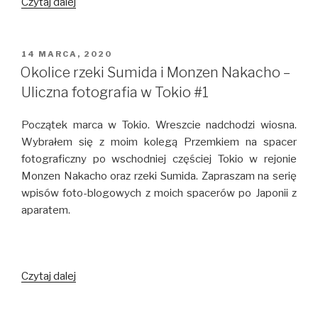
Nowa
Czytaj dalej
stacja
w
Tokio
OPUBLIKOWANE
14 MARCA, 2020
W
–
Okolice rzeki Sumida i Monzen Nakacho –
Takanawa
Uliczna fotografia w Tokio #1
Gateway
Początek marca w Tokio. Wreszcie nadchodzi wiosna.
Wybrałem się z moim kolegą Przemkiem na spacer
fotograficzny po wschodniej częściej Tokio w rejonie
Monzen Nakacho oraz rzeki Sumida. Zapraszam na serię
wpisów foto-blogowych z moich spacerów po Japonii z
aparatem.
Okolice
Czytaj dalej
rzeki
Sumida