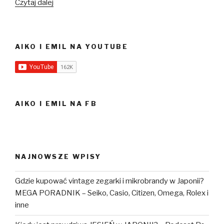
Nasz
Czytaj dalej
ulubiony
bar
w
AIKO I EMIL NA YOUTUBE
Tokio
–
Ooiriya
暮
ラ
AIKO I EMIL NA FB
シ
ノ
呑
処
NAJNOWSZE WPISY
オ
オ
Gdzie kupować vintage zegarki i mikrobrandy w Japonii?
イ
MEGA PORADNIK – Seiko, Casio, Citizen, Omega, Rolex i
リ
inne
ヤ