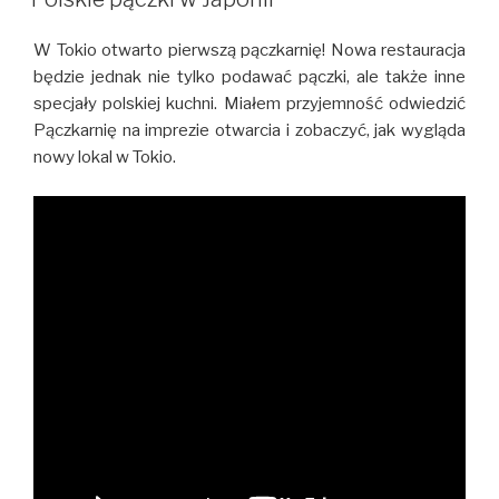
W Tokio otwarto pierwszą pączkarnię! Nowa restauracja
będzie jednak nie tylko podawać pączki, ale także inne
specjały polskiej kuchni. Miałem przyjemność odwiedzić
Pączkarnię na imprezie otwarcia i zobaczyć, jak wygląda
nowy lokal w Tokio.