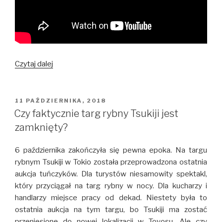
Japońska
Czytaj dalej
sfermentowana
soja
Natto
OPUBLIKOWANE
11 PAŹDZIERNIKA, 2018
W
納
Czy faktycznie targ rybny Tsukiji jest
豆
zamknięty?
–
Gdzie
6 października zakończyła się pewna epoka. Na targu
zjeść
rybnym Tsukiji w Tokio została przeprowadzona ostatnia
w
aukcja tuńczyków. Dla turystów niesamowity spektakl,
Tokio?
który przyciągał na targ rybny w nocy. Dla kucharzy i
handlarzy miejsce pracy od dekad. Niestety była to
ostatnia aukcja na tym targu, bo Tsukiji ma zostać
przeniesione do nowej lokalizacji w Toyosu. Ale czy