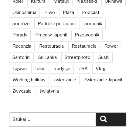
Kolej
Kultura
Matsuri
Nagasaki
Okinawa
Okinoshima
Piwo
Plaża
Podcast
podróże
Podróże po Japonii
poradnik
Porady
Praca w Japonii
Przewodnik
Recenzja
Restauracja
Restauracje
Rower
Santorini
Sri Lanka
Streetphoto
Sushi
Tajwan
Tokio
tradycje
USA
Vlog
Working holiday
zwiedzanie
Zwiedzanie Japonii
Zwyczaje
świątynia
Szukaj:
Szukaj