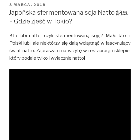
i
OPUBLIKOWANE
3 MARCA, 2019
W
Monzen
Japońska sfermentowana soja Natto 納豆
Nakacho
– Gdzie zjeść w Tokio?
–
Uliczna
Kto lubi natto, czyli sfermentowaną soję? Mało kto z
fotografia
Polski lubi, ale niektórzy się dają wciągnąć w fascynujący
w
świat natto. Zapraszam na wizytę w restauracji i sklepie,
Tokio
który podaje tylko i wyłacznie natto!
#1