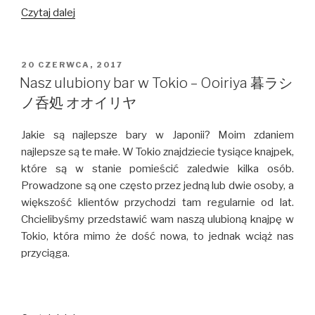
PORADNIK:
Czytaj dalej
Gdzie
robić
zdjęcia
OPUBLIKOWANE
20 CZERWCA, 2017
W
w
Nasz ulubiony bar w Tokio – Ooiriya 暮ラシ
Tokio?
ノ呑処 オオイリヤ
Jakie są najlepsze bary w Japonii? Moim zdaniem
najlepsze są te małe. W Tokio znajdziecie tysiące knajpek,
które są w stanie pomieścić zaledwie kilka osób.
Prowadzone są one często przez jedną lub dwie osoby, a
większość klientów przychodzi tam regularnie od lat.
Chcielibyśmy przedstawić wam naszą ulubioną knajpę w
Tokio, która mimo że dość nowa, to jednak wciąż nas
przyciąga.