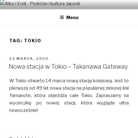
Przeskocz
AIKO I EMIL – PODRÓŻE I
Japońsko-polskie małżeństwo w Tokio
do
KULTURA JAPONII
Menu
treści
TAG:
TOKIO
OPUBLIKOWANE
23 MARCA, 2020
W
Nowa stacja w Tokio – Takanawa Gateway
W Tokio otwarto 14 marca nową stację kolejową. Jest to
pierwsza od 49 lat nowa stacja na popularnej zielonej linii
Yamanote, która objeżdża całe Tokio. Zapraszamy na
wycieczkę po nowej stacji, która wygląda ultra
nowocześnie!