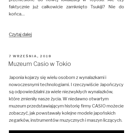
faktycznie już całkowicie zamknięto Tsukiji? Nie do
końca…
Czy
Czytaj dalej
faktycznie
targ
rybny
OPUBLIKOWANE
7 WRZEŚNIA, 2018
W
Tsukiji
Muzeum Casio w Tokio
jest
zamknięty?
Japonia kojarzy się wielu osobom z wynalazkami i
nowoczesnymi technologiami. I rzeczywiście Japończycy
są odpowiedzialni za wiele niezwykłych wynalazków,
które zmieniły nasze życia. W niedawno otwartym
muzeum przedstawiającym historię firmy CASIO możecie
zobaczyć, jak powstawały kolejne modele japońskich
zegarków, instrumentów muzycznych i maszyn liczących.