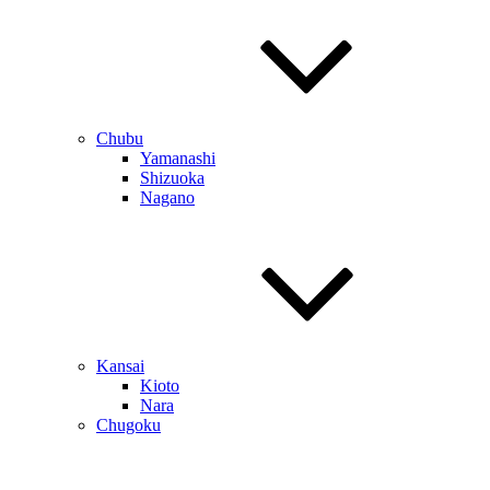
Chubu
Yamanashi
Shizuoka
Nagano
Kansai
Kioto
Nara
Chugoku