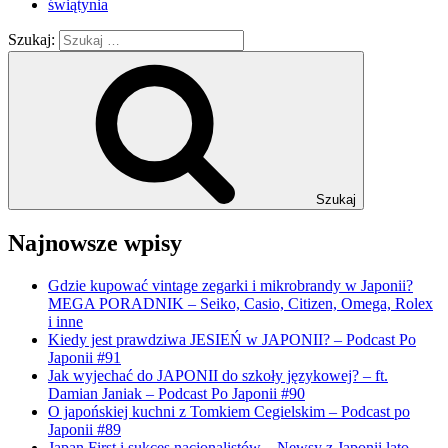
świątynia
Szukaj:
Szukaj
Najnowsze wpisy
Gdzie kupować vintage zegarki i mikrobrandy w Japonii?
MEGA PORADNIK – Seiko, Casio, Citizen, Omega, Rolex
i inne
Kiedy jest prawdziwa JESIEŃ w JAPONII? – Podcast Po
Japonii #91
Jak wyjechać do JAPONII do szkoły językowej? – ft.
Damian Janiak – Podcast Po Japonii #90
O japońskiej kuchni z Tomkiem Cegielskim – Podcast po
Japonii #89
Japan First i sukces nacjonalistów – Newsy z Japonii lato