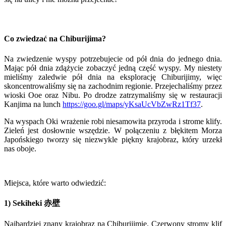
Co zwiedzać na Chiburijima?
Na zwiedzenie wyspy potrzebujecie od pół dnia do jednego dnia.
Mając pół dnia zdążycie zobaczyć jedną część wyspy. My niestety
mieliśmy zaledwie pół dnia na eksplorację Chiburijimy, więc
skoncentrowaliśmy się na zachodnim regionie. Przejechaliśmy przez
wioski Ooe oraz Nibu. Po drodze zatrzymaliśmy się w restauracji
Kanjima na lunch
https://goo.gl/maps/yKsaUcVbZwRz1Tf37
.
Na wyspach Oki wrażenie robi niesamowita przyroda i strome klify.
Zieleń jest dosłownie wszędzie. W połączeniu z błękitem Morza
Japońskiego tworzy się niezwykle piękny krajobraz, który urzekł
nas oboje.
Miejsca, które warto odwiedzić:
1) Sekiheki 赤壁
Najbardziej znany krajobraz na Chiburijimie. Czerwony stromy klif