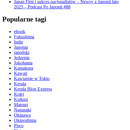
Japan First i sukces nacjonalistów – Newsy z Japonii lato
2025 – Podcast Po Japonii #88
Popularne tagi
ebook
Fukushima
Indie
Japonia
japoński
Jedzenie
Jokohama
Kamakura
Kawaii
Kawiarnie w Tokio
Kerala
Kerala Blog Express
Kolej
Kultura
Matsuri
Nagasaki
Okinawa
Okinoshima
Piwo