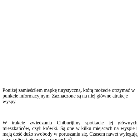
Poniżej zamieściłem mapkę turystyczną, którą możecie otrzymać w
punkcie informacyjnym. Zaznaczone są na niej główne atrakcje
wyspy.
W trakcie zwiedzania Chiburijimy spotkacie jej głównych
mieszkańców, czyli krówki. Są one w kilku miejscach na wyspie i
mają dość dużo swobody w poruszaniu się. Czasem nawet wylegują
się na ulicy i nie można przejechać!