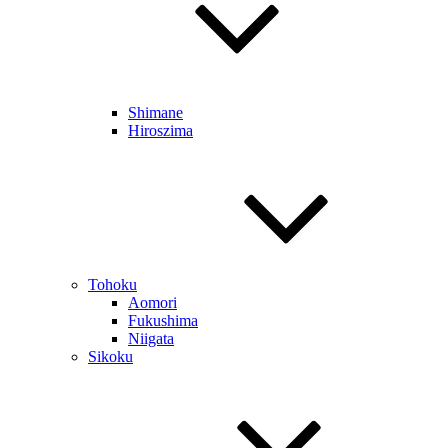
Shimane
Hiroszima
Tohoku
Aomori
Fukushima
Niigata
Sikoku