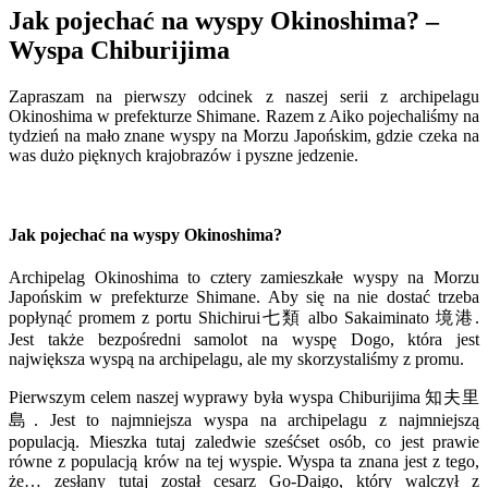
Jak pojechać na wyspy Okinoshima? –
Wyspa Chiburijima
Zapraszam na pierwszy odcinek z naszej serii z archipelagu
Okinoshima w prefekturze Shimane. Razem z Aiko pojechaliśmy na
tydzień na mało znane wyspy na Morzu Japońskim, gdzie czeka na
was dużo pięknych krajobrazów i pyszne jedzenie.
Jak pojechać na wyspy Okinoshima?
Archipelag Okinoshima to cztery zamieszkałe wyspy na Morzu
Japońskim w prefekturze Shimane. Aby się na nie dostać trzeba
popłynąć promem z portu Shichirui七類 albo Sakaiminato 境港.
Jest także bezpośredni samolot na wyspę Dogo, która jest
największa wyspą na archipelagu, ale my skorzystaliśmy z promu.
Pierwszym celem naszej wyprawy była wyspa Chiburijima 知夫里
島. Jest to najmniejsza wyspa na archipelagu z najmniejszą
populacją. Mieszka tutaj zaledwie sześćset osób, co jest prawie
równe z populacją krów na tej wyspie. Wyspa ta znana jest z tego,
że… zesłany tutaj został cesarz Go-Daigo, który walczył z