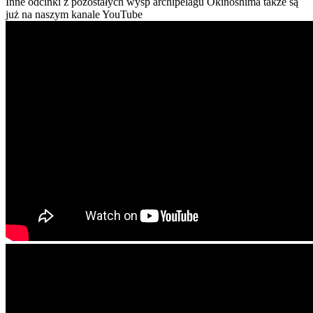
Inne odcinki z pozostałych wysp archipelagu Okinoshima także są
już na naszym kanale YouTube