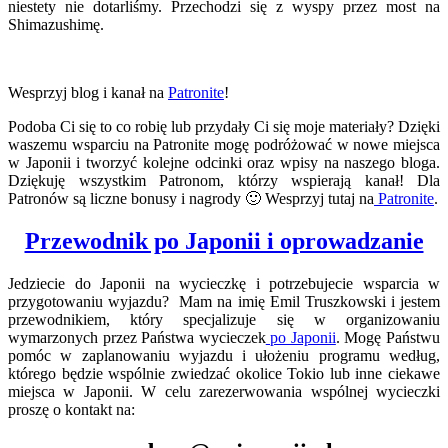
niestety nie dotarliśmy. Przechodzi się z wyspy przez most na
Shimazushimę.
Wesprzyj blog i kanał na
Patronite
!
Podoba Ci się to co robię lub przydały Ci się moje materiały? Dzięki
waszemu wsparciu na Patronite mogę podróżować w nowe miejsca
w Japonii i tworzyć kolejne odcinki oraz wpisy na naszego bloga.
Dziękuję wszystkim Patronom, którzy wspierają kanał! Dla
Patronów są liczne bonusy i nagrody 🙂 Wesprzyj tutaj na
Patronite
.
Przewodnik po Japonii i oprowadzanie
Jedziecie do Japonii na wycieczkę i potrzebujecie wsparcia w
przygotowaniu wyjazdu? Mam na imię Emil Truszkowski i jestem
przewodnikiem, który specjalizuje się w organizowaniu
wymarzonych przez Państwa wycieczek
po Japonii
. Mogę Państwu
pomóc w zaplanowaniu wyjazdu i ułożeniu programu według,
którego będzie wspólnie zwiedzać okolice Tokio lub inne ciekawe
miejsca w Japonii. W celu zarezerwowania wspólnej wycieczki
proszę o kontakt na: