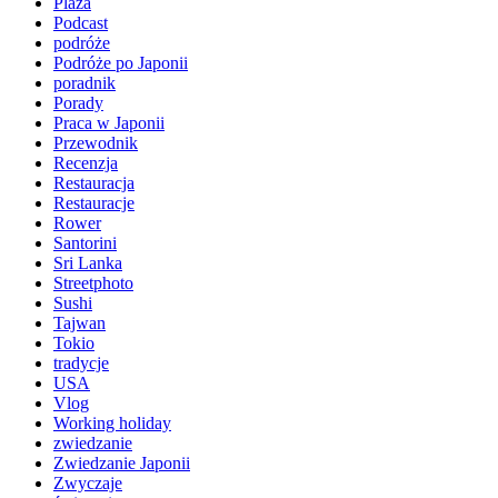
Plaża
Podcast
podróże
Podróże po Japonii
poradnik
Porady
Praca w Japonii
Przewodnik
Recenzja
Restauracja
Restauracje
Rower
Santorini
Sri Lanka
Streetphoto
Sushi
Tajwan
Tokio
tradycje
USA
Vlog
Working holiday
zwiedzanie
Zwiedzanie Japonii
Zwyczaje