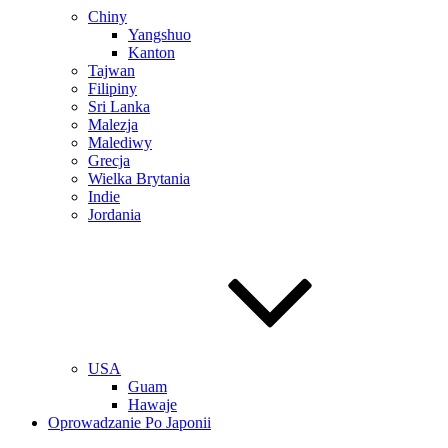
Chiny
Yangshuo
Kanton
Tajwan
Filipiny
Sri Lanka
Malezja
Malediwy
Grecja
Wielka Brytania
Indie
Jordania
USA
Guam
Hawaje
Oprowadzanie Po Japonii