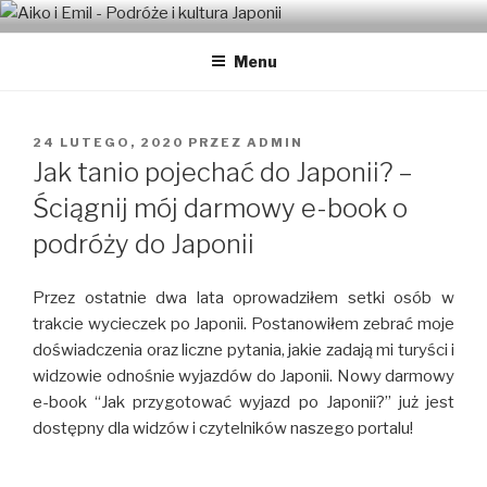
Przeskocz
AIKO I EMIL – PODRÓŻE I
Japońsko-polskie małżeństwo w Tokio
do
KULTURA JAPONII
Menu
treści
OPUBLIKOWANE
24 LUTEGO, 2020
PRZEZ
ADMIN
W
Jak tanio pojechać do Japonii? –
Ściągnij mój darmowy e-book o
podróży do Japonii
Przez ostatnie dwa lata oprowadziłem setki osób w
trakcie wycieczek po Japonii. Postanowiłem zebrać moje
doświadczenia oraz liczne pytania, jakie zadają mi turyści i
widzowie odnośnie wyjazdów do Japonii. Nowy darmowy
e-book “Jak przygotować wyjazd po Japonii?” już jest
dostępny dla widzów i czytelników naszego portalu!