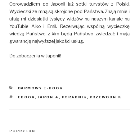
Oprowadziłem po Japonii już setki turystów z Polski.
Wycieczki ze mną są skrojone pod Państwa. Znają mnie i
ufają mi dziesiatki tysięcy widzów na naszym kanale na
YouTubie Aiko i Emil. Rezerwując wspólną wycieczkę
wiedzą Państwo z kim będą Państwo zwiedzać i mają
gwarancję najwyższej jakości usług.
Do zobaczenia w Japonii!
KATEGORIE
DARMOWY E-BOOK
TAGI
EBOOK
,
JAPONIA
,
PORADNIK
,
PRZEWODNIK
Zobacz
Poprzedni
POPRZEDNI
wpisy