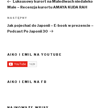
wpis
Luksusowy kurort na Malediwach niedaleko
Male – Recenzja kurortu AMAYA KUDA RAH
Następny
NASTĘPNY
wpis
Jak pojechać do Japonii – E-book w prezencie –
Podcast Po Japonii 30
AIKO I EMIL NA YOUTUBE
AIKO I EMIL NA FB
NAJNOWSZE WPISY