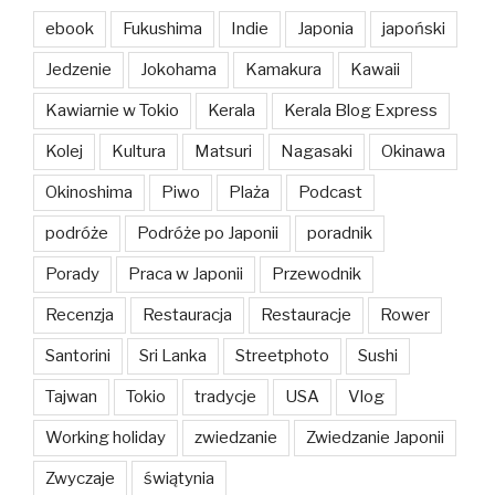
ebook
Fukushima
Indie
Japonia
japoński
Jedzenie
Jokohama
Kamakura
Kawaii
Kawiarnie w Tokio
Kerala
Kerala Blog Express
Kolej
Kultura
Matsuri
Nagasaki
Okinawa
Okinoshima
Piwo
Plaża
Podcast
podróże
Podróże po Japonii
poradnik
Porady
Praca w Japonii
Przewodnik
Recenzja
Restauracja
Restauracje
Rower
Santorini
Sri Lanka
Streetphoto
Sushi
Tajwan
Tokio
tradycje
USA
Vlog
Working holiday
zwiedzanie
Zwiedzanie Japonii
Zwyczaje
świątynia