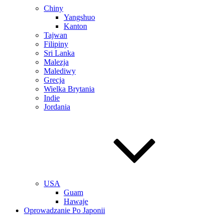
Chiny
Yangshuo
Kanton
Tajwan
Filipiny
Sri Lanka
Malezja
Malediwy
Grecja
Wielka Brytania
Indie
Jordania
USA
Guam
Hawaje
Oprowadzanie Po Japonii