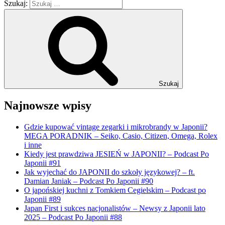
Szukaj:
Szukaj
Najnowsze wpisy
Gdzie kupować vintage zegarki i mikrobrandy w Japonii?
MEGA PORADNIK – Seiko, Casio, Citizen, Omega, Rolex
i inne
Kiedy jest prawdziwa JESIEŃ w JAPONII? – Podcast Po
Japonii #91
Jak wyjechać do JAPONII do szkoły językowej? – ft.
Damian Janiak – Podcast Po Japonii #90
O japońskiej kuchni z Tomkiem Cegielskim – Podcast po
Japonii #89
Japan First i sukces nacjonalistów – Newsy z Japonii lato
2025 – Podcast Po Japonii #88