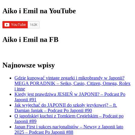
Aiko i Emil na YouTube
Aiko i Emil na FB
Najnowsze wpisy
Gdzie kupować vintage zegarki i mikrobrandy w Japonii?
MEGA PORADNIK – Seiko, Casio, Citizen, Omega, Rolex
i inne
Kiedy jest prawdziwa JESIEŃ w JAPONII? – Podcast Po
Japonii #91
Jak wyjechać do JAPONII do szkoły językowej? – ft.
Damian Janiak – Podcast Po Japonii #90
O japońskiej kuchni z Tomkiem Cegielskim – Podcast po
Japonii #89
Japan First i sukces nacjonalistów – Newsy z Japonii lato
2025 – Podcast Po Japonii #88