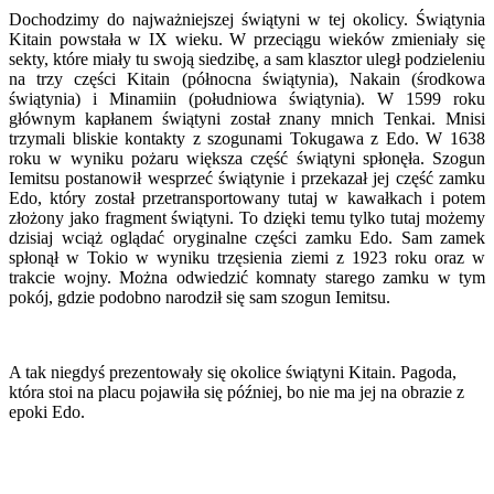
Dochodzimy do najważniejszej świątyni w tej okolicy. Świątynia
Kitain powstała w IX wieku. W przeciągu wieków zmieniały się
sekty, które miały tu swoją siedzibę, a sam klasztor uległ podzieleniu
na trzy części Kitain (północna świątynia), Nakain (środkowa
świątynia) i Minamiin (południowa świątynia). W 1599 roku
głównym kapłanem świątyni został znany mnich Tenkai. Mnisi
trzymali bliskie kontakty z szogunami Tokugawa z Edo. W 1638
roku w wyniku pożaru większa część świątyni spłonęła. Szogun
Iemitsu postanowił wesprzeć świątynie i przekazał jej część zamku
Edo, który został przetransportowany tutaj w kawałkach i potem
złożony jako fragment świątyni. To dzięki temu tylko tutaj możemy
dzisiaj wciąż oglądać oryginalne części zamku Edo. Sam zamek
spłonął w Tokio w wyniku trzęsienia ziemi z 1923 roku oraz w
trakcie wojny. Można odwiedzić komnaty starego zamku w tym
pokój, gdzie podobno narodził się sam szogun Iemitsu.
A tak niegdyś prezentowały się okolice świątyni Kitain. Pagoda,
która stoi na placu pojawiła się później, bo nie ma jej na obrazie z
epoki Edo.