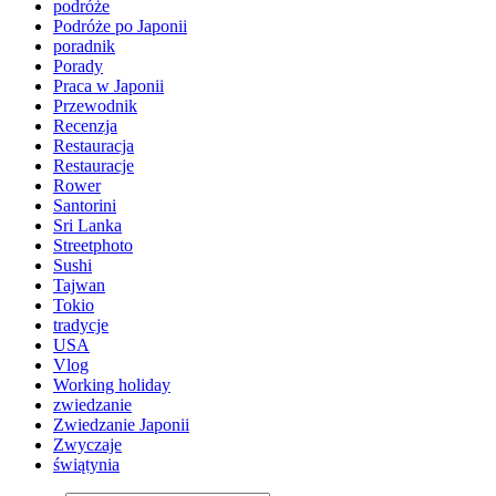
podróże
Podróże po Japonii
poradnik
Porady
Praca w Japonii
Przewodnik
Recenzja
Restauracja
Restauracje
Rower
Santorini
Sri Lanka
Streetphoto
Sushi
Tajwan
Tokio
tradycje
USA
Vlog
Working holiday
zwiedzanie
Zwiedzanie Japonii
Zwyczaje
świątynia