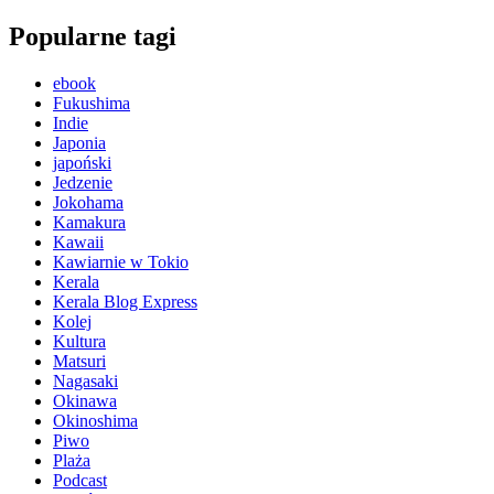
Popularne tagi
ebook
Fukushima
Indie
Japonia
japoński
Jedzenie
Jokohama
Kamakura
Kawaii
Kawiarnie w Tokio
Kerala
Kerala Blog Express
Kolej
Kultura
Matsuri
Nagasaki
Okinawa
Okinoshima
Piwo
Plaża
Podcast