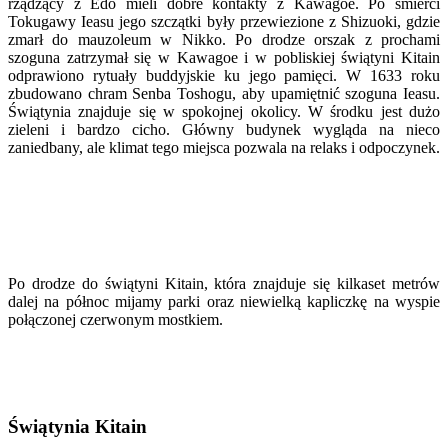
rządzący z Edo mieli dobre kontakty z Kawagoe. Po śmierci
Tokugawy Ieasu jego szczątki były przewiezione z Shizuoki, gdzie
zmarł do mauzoleum w Nikko. Po drodze orszak z prochami
szoguna zatrzymał się w Kawagoe i w pobliskiej świątyni Kitain
odprawiono rytuały buddyjskie ku jego pamięci. W 1633 roku
zbudowano chram Senba Toshogu, aby upamiętnić szoguna Ieasu.
Świątynia znajduje się w spokojnej okolicy. W środku jest dużo
zieleni i bardzo cicho. Główny budynek wygląda na nieco
zaniedbany, ale klimat tego miejsca pozwala na relaks i odpoczynek.
Po drodze do świątyni Kitain, która znajduje się kilkaset metrów
dalej na północ mijamy parki oraz niewielką kapliczkę na wyspie
połączonej czerwonym mostkiem.
Świątynia Kitain