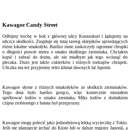
Kawagoe Candy Street
Odbijmy trochę w bok z głównej ulicy Kurazukuri i lądujemy na
uliczce słodkości. Znajduje się tutaj szereg sklepików sprzedających
różne lokalne smakołyki. Bardzo mnie zaskoczyły ogromne chrupki
o długości prawie metra o smaku słodkiego ziemniaka. Chciałem
kupić i zabrać do domu, ale nie miałbym jak tego wcisnąć do
plecaka. Dużo jest także cukierków i różnych rodzajów chrupek.
Uliczka ma też przyjemny retro klimat dawnych lat Japonii.
Kawagoe słynie z różnych smakołyków ze słodkich ziemniaków.
Tego dnia było bardzo gorąco, więc koniecznie musiałem
spróbować lodów o smaku ziemiaka. Miks lodów z dodatkiem
czipsa zrobionego z batata był przepyszny.
Kawagoe mogę polecić jako jednodniową lekką wycieczkę z Tokio.
Jeśli nie planujecie jechać do Kioto lub w dalsze regiony Japonii, a