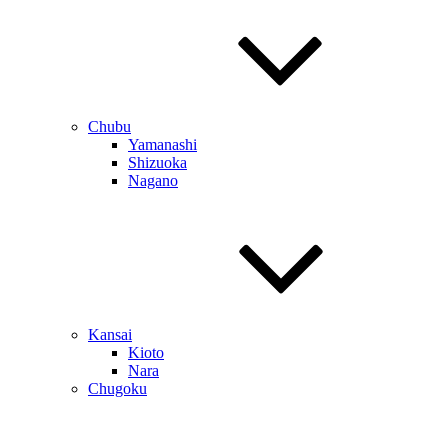
Chubu
Yamanashi
Shizuoka
Nagano
Kansai
Kioto
Nara
Chugoku