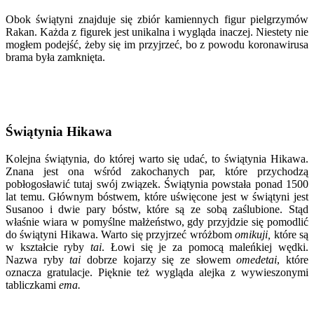
Obok świątyni znajduje się zbiór kamiennych figur pielgrzymów
Rakan. Każda z figurek jest unikalna i wygląda inaczej. Niestety nie
mogłem podejść, żeby się im przyjrzeć, bo z powodu koronawirusa
brama była zamknięta.
Świątynia Hikawa
Kolejna świątynia, do której warto się udać, to świątynia Hikawa.
Znana jest ona wśród zakochanych par, które przychodzą
pobłogosławić tutaj swój związek. Świątynia powstała ponad 1500
lat temu. Głównym bóstwem, które uświęcone jest w świątyni jest
Susanoo i dwie pary bóstw, które są ze sobą zaślubione. Stąd
właśnie wiara w pomyślne małżeństwo, gdy przyjdzie się pomodlić
do świątyni Hikawa. Warto się przyjrzeć wróżbom
omikuji,
które są
w kształcie ryby
tai
. Łowi się je za pomocą maleńkiej wędki.
Nazwa ryby
tai
dobrze kojarzy się ze słowem
omedetai
, które
oznacza gratulacje. Pięknie też wygląda alejka z wywieszonymi
tabliczkami
ema.