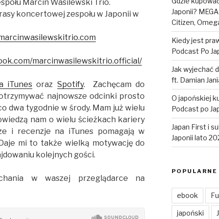
Gdzie kupować 
espołu Marcin Wasilewski Trio.
Japonii? MEGA
asy koncertowej zespołu w Japonii w
Citizen, Omega
arcinwasilewskitrio.com
Kiedy jest pr
Podcast Po Jap
ok.com/marcinwasilewskitrio.official/
Jak wyjechać d
ft. Damian Jan
a iTunes
oraz
Spotify
. Zachęcam do
y otrzymywać najnowsze odcinki prosto
O japońskiej k
co dwa tygodnie w środy. Mam już wielu
Podcast po Jap
owiedzą nam o wielu ścieżkach kariery
Japan First i 
ze i recenzje na iTunes pomagają w
Japonii lato 2
Daje mi to także wielką motywację do
jdowaniu kolejnych gości.
POPULARNE 
uchania w waszej przeglądarce na
ebook
Fu
japoński