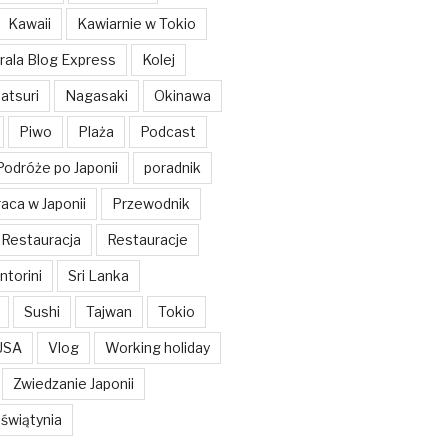
Kawaii
Kawiarnie w Tokio
rala Blog Express
Kolej
atsuri
Nagasaki
Okinawa
Piwo
Plaża
Podcast
Podróże po Japonii
poradnik
aca w Japonii
Przewodnik
Restauracja
Restauracje
ntorini
Sri Lanka
Sushi
Tajwan
Tokio
USA
Vlog
Working holiday
Zwiedzanie Japonii
świątynia