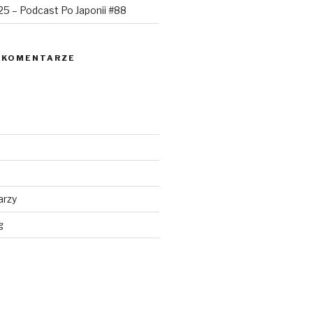
025 – Podcast Po Japonii #88
 KOMENTARZE
arzy
g