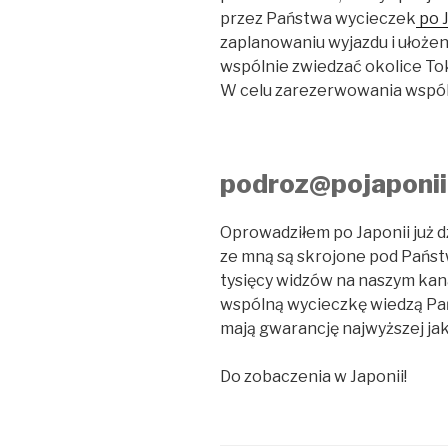
przez Państwa wycieczek
po J
zaplanowaniu wyjazdu i ułoże
wspólnie zwiedzać okolice Tok
W celu zarezerwowania wspóln
podroz@pojaponii
Oprowadziłem po Japonii już dz
ze mną są skrojone pod Państwa
tysięcy widzów na naszym kana
wspólną wycieczkę wiedzą Pa
mają gwarancję najwyższej jak
Do zobaczenia w Japonii!