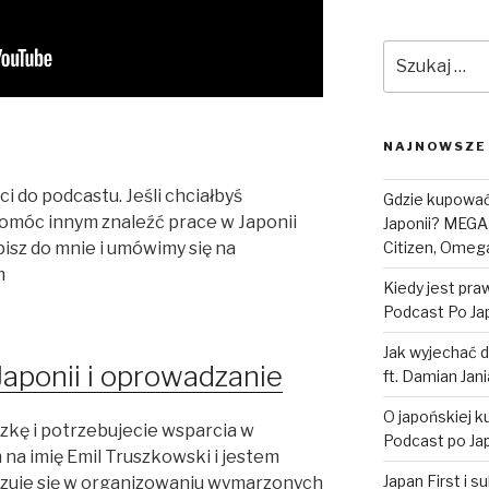
Szukaj:
NAJNOWSZE
 do podcastu. Jeśli chciałbyś
Gdzie kupować 
pomóc innym znaleźć prace w Japonii
Japonii? MEGA
pisz do mnie i umówimy się na
Citizen, Omega
m
Kiedy jest pr
Podcast Po Jap
Jak wyjechać d
aponii i oprowadzanie
ft. Damian Jan
O japońskiej k
czkę i potrzebujecie wsparcia w
Podcast po Jap
a imię Emil Truszkowski i jestem
Japan First i 
izuje się w organizowaniu wymarzonych