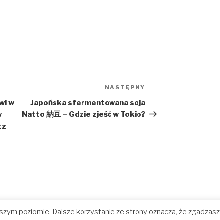
NASTĘPNY
Następny
wpis
wi w
Japońska sfermentowana soja
w
Natto 納豆 – Gdzie zjeść w Tokio?
tz
ższym poziomie. Dalsze korzystanie ze strony oznacza, że zgadzas