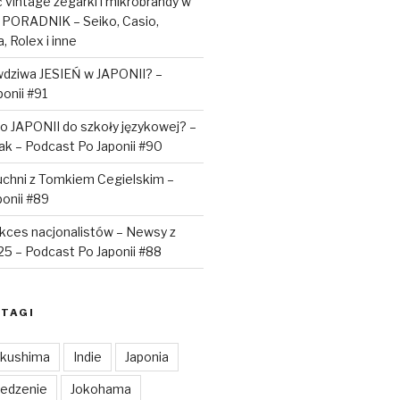
vintage zegarki i mikrobrandy w
 PORADNIK – Seiko, Casio,
, Rolex i inne
awdziwa JESIEŃ w JAPONII? –
onii #91
o JAPONII do szkoły językowej? –
iak – Podcast Po Japonii #90
uchni z Tomkiem Cegielskim –
onii #89
sukces nacjonalistów – Newsy z
025 – Podcast Po Japonii #88
TAGI
kushima
Indie
Japonia
Jedzenie
Jokohama