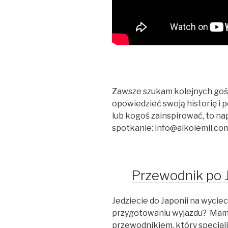
Zawsze szukam kolejnych gości
opowiedzieć swoją historię i 
lub kogoś zainspirować, to na
spotkanie: info@aikoiemil.co
Przewodnik po J
Jedziecie do Japonii na wycie
przygotowaniu wyjazdu? Mam n
przewodnikiem, który specjal