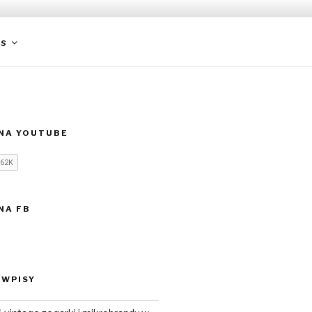
RA JAPONII
as
L NA YOUTUBE
 NA FB
 WPISY