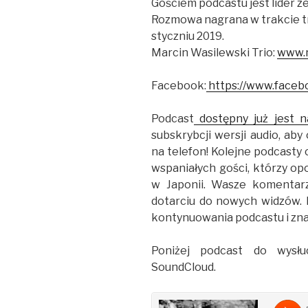
Gościem podcastu jest lider z
Rozmowa nagrana w trakcie tr
styczniu 2019.
Marcin Wasilewski Trio:
www.m
Facebook:
https://www.facebo
Podcast
dostępny już jest n
subskrybcji wersji audio, ab
na telefon! Kolejne podcasty 
wspaniałych gości, którzy op
w Japonii. Wasze komentar
dotarciu do nowych widzów. 
kontynuowania podcastu i zna
Poniżej podcast do wysł
SoundCloud.