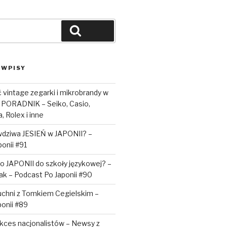
Szukaj
 WPISY
vintage zegarki i mikrobrandy w
 PORADNIK – Seiko, Casio,
, Rolex i inne
awdziwa JESIEŃ w JAPONII? –
onii #91
o JAPONII do szkoły językowej? –
iak – Podcast Po Japonii #90
uchni z Tomkiem Cegielskim –
onii #89
sukces nacjonalistów – Newsy z