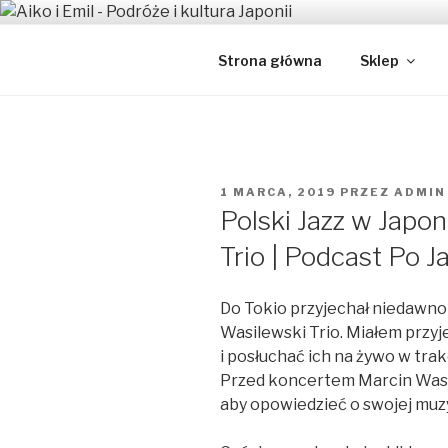
Przeskocz
do
AIKO I EM
treści
Japońsko-polskie małżeństwo
Strona główna
Sklep
OPUBLIKOWANE
1 MARCA, 2019
PRZEZ
ADMIN
W
Polski Jazz w Japon
Trio | Podcast Po J
Do Tokio przyjechał niedawno
Wasilewski Trio. Miałem przy
i posłuchać ich na żywo w tra
Przed koncertem Marcin Wasile
aby opowiedzieć o swojej muzy