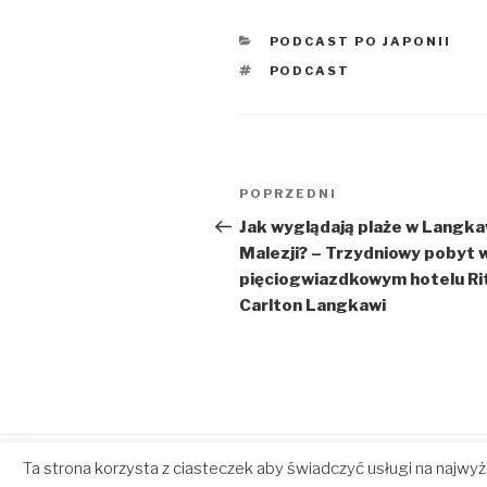
KATEGORIE
PODCAST PO JAPONII
TAGI
PODCAST
Zobacz
Poprzedni
POPRZEDNI
wpisy
wpis
Jak wyglądają plaże w Langka
Malezji? – Trzydniowy pobyt 
pięciogwiazdkowym hotelu Ri
Carlton Langkawi
Ta strona korzysta z ciasteczek aby świadczyć usługi na najwy