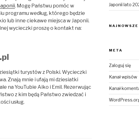
Japonii lato 2
aponii
. Mogę Państwu pomóc w
niu programu według, którego będzie
io lub inne ciekawe miejsca w Japonii.
NAJNOWSZE
ej wycieczki proszę o kontakt na:
META
.pl
Zaloguj się
iesiątki turystów z Polski. Wycieczki
Kanał wpisów
. Znają mnie i ufają mi dziesiatki
le na YouTubie Aiko i Emil. Rezerwując
Kanał koment
ństwo z kim będą Państwo zwiedzać i
WordPress.or
ości usług.