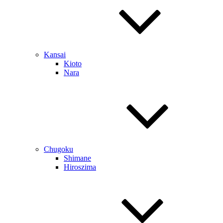
Kansai
Kioto
Nara
Chugoku
Shimane
Hiroszima