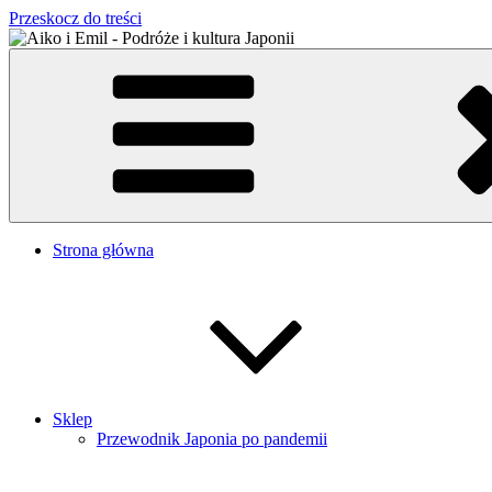
Przeskocz do treści
Aiko i Emil – Podróże i kultura Japonii
Japońsko-polskie małżeństwo w Tokio
Strona główna
Sklep
Przewodnik Japonia po pandemii