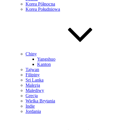
Korea Północna
Korea Południowa
Chiny
Yangshuo
Kanton
Tajwan
Filipiny
Sri Lanka
Malezja
Malediwy
Grecja
Wielka Brytania
Indie
Jordania