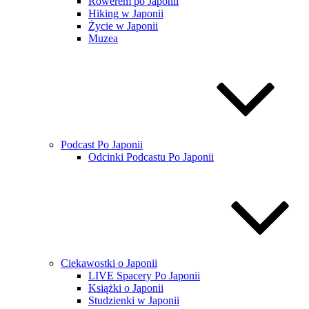
Rowerem po Japonii
Hiking w Japonii
Życie w Japonii
Muzea
Podcast Po Japonii
Odcinki Podcastu Po Japonii
Ciekawostki o Japonii
LIVE Spacery Po Japonii
Książki o Japonii
Studzienki w Japonii