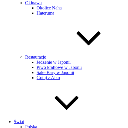
Okinawa
Okolice Naha
Hateruma
Restauracje
Jedzenie w Japonii
Piwo kraftowe w Japonii
Sake Bary w Japonii
Gotuj z Aiko
Świat
Polska