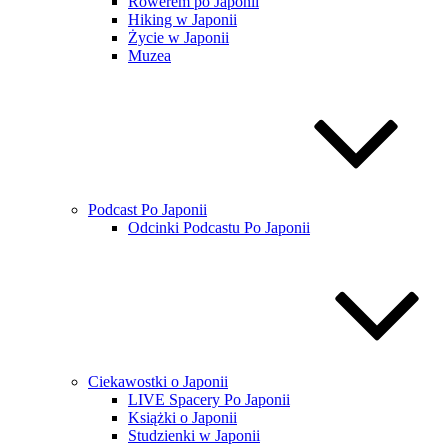
Rowerem po Japonii
Hiking w Japonii
Życie w Japonii
Muzea
Podcast Po Japonii
Odcinki Podcastu Po Japonii
Ciekawostki o Japonii
LIVE Spacery Po Japonii
Książki o Japonii
Studzienki w Japonii