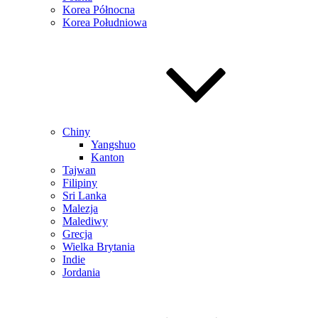
Korea Północna
Korea Południowa
Chiny
Yangshuo
Kanton
Tajwan
Filipiny
Sri Lanka
Malezja
Malediwy
Grecja
Wielka Brytania
Indie
Jordania