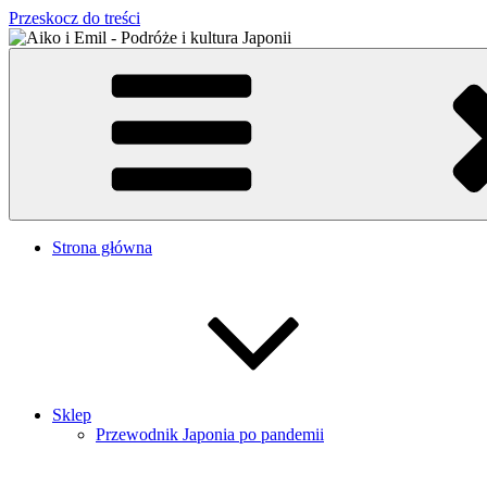
Przeskocz do treści
Aiko i Emil – Podróże i kultura Japonii
Japońsko-polskie małżeństwo w Tokio
Strona główna
Sklep
Przewodnik Japonia po pandemii