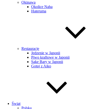
Okinawa
Okolice Naha
Hateruma
Restauracje
Jedzenie w Japonii
Piwo kraftowe w Japonii
Sake Bary w Japonii
Gotuj z Aiko
Świat
Polska