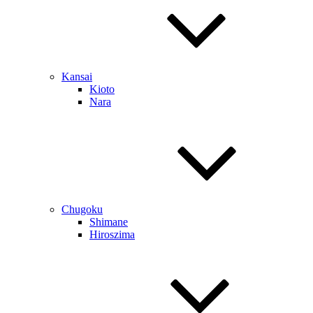
Kansai
Kioto
Nara
Chugoku
Shimane
Hiroszima