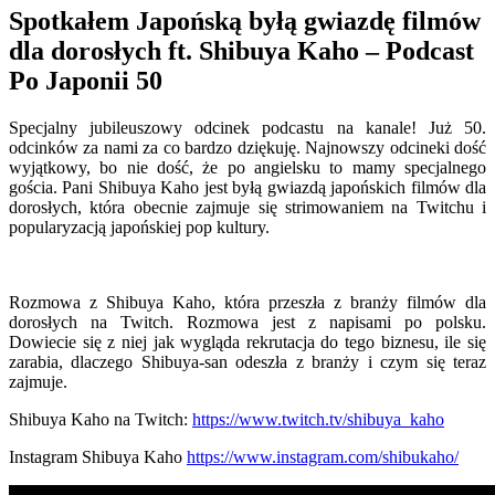
Spotkałem Japońską byłą gwiazdę filmów
dla dorosłych ft. Shibuya Kaho – Podcast
Po Japonii 50
Specjalny jubileuszowy odcinek podcastu na kanale! Już 50.
odcinków za nami za co bardzo dziękuję. Najnowszy odcineki dość
wyjątkowy, bo nie dość, że po angielsku to mamy specjalnego
gościa. Pani Shibuya Kaho jest byłą gwiazdą japońskich filmów dla
dorosłych, która obecnie zajmuje się strimowaniem na Twitchu i
popularyzacją japońskiej pop kultury.
Rozmowa z Shibuya Kaho, która przeszła z branży filmów dla
dorosłych na Twitch. Rozmowa jest z napisami po polsku.
Dowiecie się z niej jak wygląda rekrutacja do tego biznesu, ile się
zarabia, dlaczego Shibuya-san odeszła z branży i czym się teraz
zajmuje.
Shibuya Kaho na Twitch:
https://www.twitch.tv/shibuya_kaho
Instagram Shibuya Kaho
https://www.instagram.com/shibukaho/