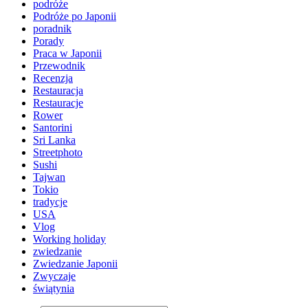
podróże
Podróże po Japonii
poradnik
Porady
Praca w Japonii
Przewodnik
Recenzja
Restauracja
Restauracje
Rower
Santorini
Sri Lanka
Streetphoto
Sushi
Tajwan
Tokio
tradycje
USA
Vlog
Working holiday
zwiedzanie
Zwiedzanie Japonii
Zwyczaje
świątynia