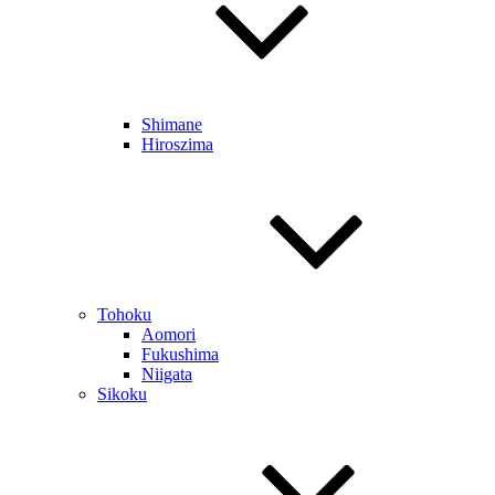
Shimane
Hiroszima
Tohoku
Aomori
Fukushima
Niigata
Sikoku