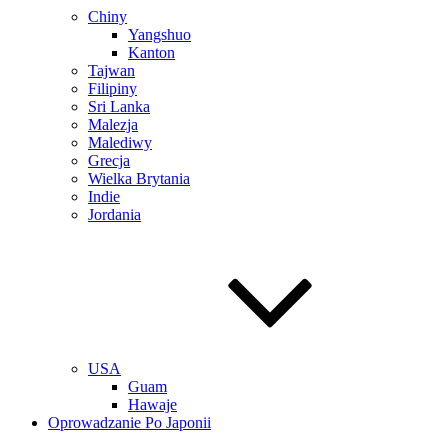
Chiny
Yangshuo
Kanton
Tajwan
Filipiny
Sri Lanka
Malezja
Malediwy
Grecja
Wielka Brytania
Indie
Jordania
USA
Guam
Hawaje
Oprowadzanie Po Japonii