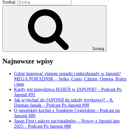
Szukaj:
Szukaj
Najnowsze wpisy
Gdzie kupować vintage zegarki i mikrobrandy w Japonii?
MEGA PORADNIK – Seiko, Casio, Citizen, Omega, Rolex
i inne
Kiedy jest prawdziwa JESIEŃ w JAPONII? – Podcast Po
Japonii #91
Jak wyjechać do JAPONII do szkoły językowej? – ft.
Damian Janiak – Podcast Po Japonii #90
O japońskiej kuchni z Tomkiem Cegielskim – Podcast po
Japonii #89
Japan First i sukces nacjonalistów – Newsy z Japonii lato
2025 – Podcast Po Japonii #88