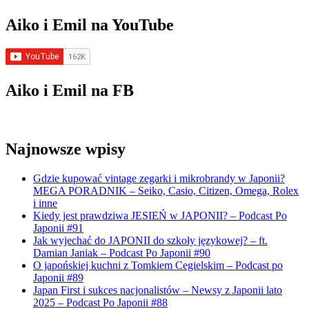
Aiko i Emil na YouTube
Aiko i Emil na FB
Najnowsze wpisy
Gdzie kupować vintage zegarki i mikrobrandy w Japonii?
MEGA PORADNIK – Seiko, Casio, Citizen, Omega, Rolex
i inne
Kiedy jest prawdziwa JESIEŃ w JAPONII? – Podcast Po
Japonii #91
Jak wyjechać do JAPONII do szkoły językowej? – ft.
Damian Janiak – Podcast Po Japonii #90
O japońskiej kuchni z Tomkiem Cegielskim – Podcast po
Japonii #89
Japan First i sukces nacjonalistów – Newsy z Japonii lato
2025 – Podcast Po Japonii #88