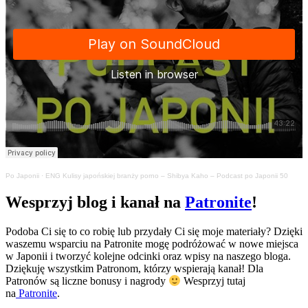
Po Japonii
·
ENG Kulisy japońskiej branży porno – Shibya Kaho – Podcast po Japonii 50
Wesprzyj blog i kanał na
Patronite
!
Podoba Ci się to co robię lub przydały Ci się moje materiały? Dzięki
waszemu wsparciu na Patronite mogę podróżować w nowe miejsca
w Japonii i tworzyć kolejne odcinki oraz wpisy na naszego bloga.
Dziękuję wszystkim Patronom, którzy wspierają kanał! Dla
Patronów są liczne bonusy i nagrody
Wesprzyj tutaj
na
Patronite
.