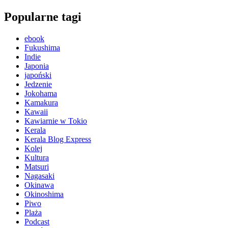
Popularne tagi
ebook
Fukushima
Indie
Japonia
japoński
Jedzenie
Jokohama
Kamakura
Kawaii
Kawiarnie w Tokio
Kerala
Kerala Blog Express
Kolej
Kultura
Matsuri
Nagasaki
Okinawa
Okinoshima
Piwo
Plaża
Podcast