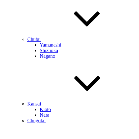
Chubu
Yamanashi
Shizuoka
Nagano
Kansai
Kioto
Nara
Chugoku