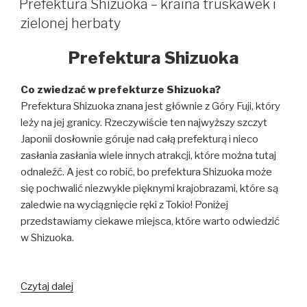
w
Prefektura Shizuoka – kraina truskawek i
Japonii?
zielonej herbaty
Prefektura Shizuoka
Co zwiedzać w prefekturze Shizuoka?
Prefektura Shizuoka znana jest głównie z Góry Fuji, który
leży na jej granicy. Rzeczywiście ten najwyższy szczyt
Japonii dosłownie góruje nad całą prefekturą i nieco
zasłania zasłania wiele innych atrakcji, które można tutaj
odnaleźć. A jest co robić, bo prefektura Shizuoka może
się pochwalić niezwykle pięknymi krajobrazami, które są
zaledwie na wyciągnięcie ręki z Tokio! Poniżej
przedstawiamy ciekawe miejsca, które warto odwiedzić
w Shizuoka.
Prefektura
Czytaj dalej
Shizuoka