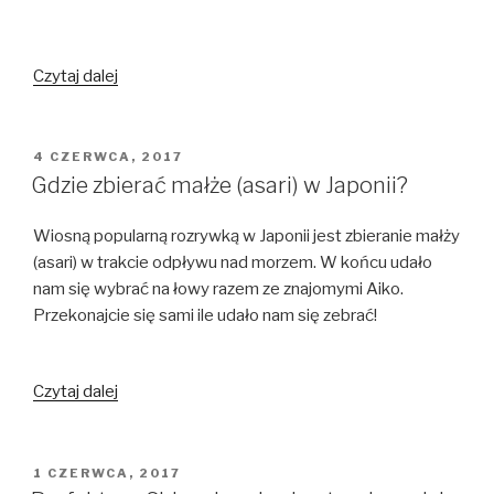
Wystawa
Czytaj dalej
japońskich
sex
lalek
OPUBLIKOWANE
4 CZERWCA, 2017
W
w
Gdzie zbierać małże (asari) w Japonii?
Shibuya
Wiosną popularną rozrywką w Japonii jest zbieranie małży
(asari) w trakcie odpływu nad morzem. W końcu udało
nam się wybrać na łowy razem ze znajomymi Aiko.
Przekonajcie się sami ile udało nam się zebrać!
Gdzie
Czytaj dalej
zbierać
małże
(asari)
OPUBLIKOWANE
1 CZERWCA, 2017
W