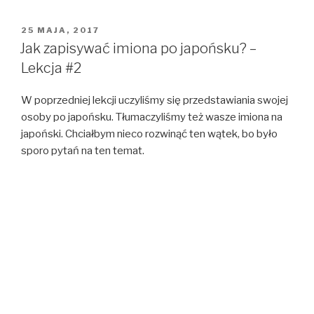
–
kraina
OPUBLIKOWANE
25 MAJA, 2017
W
truskawek
Jak zapisywać imiona po japońsku? –
i
Lekcja #2
zielonej
herbaty
W poprzedniej lekcji uczyliśmy się przedstawiania swojej
osoby po japońsku. Tłumaczyliśmy też wasze imiona na
japoński. Chciałbym nieco rozwinąć ten wątek, bo było
sporo pytań na ten temat.